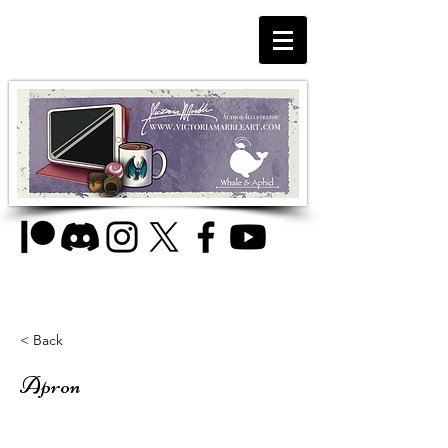
< Back
Apron